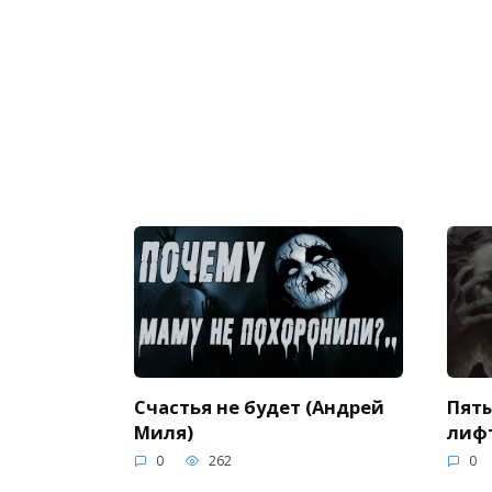
Счастья не будет (Андрей
Пяты
Миля)
лифт
0
262
0