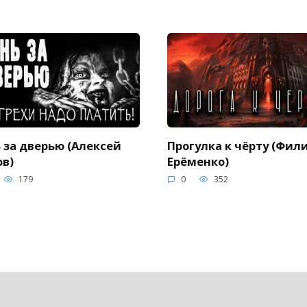
 за дверью (Алексей
Прогулка к чёрту (Фил
в)
Ерёменко)
179
0
352