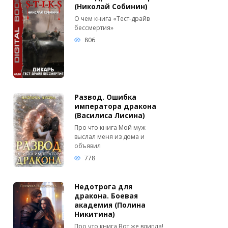
(Николай Собинин)
О чем книга «Тест-драйв
бессмертия»
806
Развод. Ошибка
императора дракона
(Василиса Лисина)
Про что книга Мой муж
выслал меня из дома и
объявил
778
Недотрога для
дракона. Боевая
академия (Полина
Никитина)
Про что книга Вот же влипла!