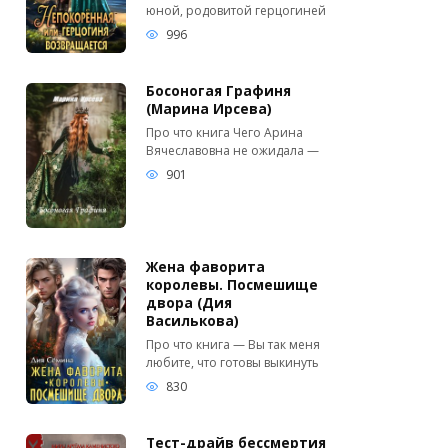
юной, родовитой герцогиней
996
Босоногая Графиня
(Марина Ирсева)
Про что книга Чего Арина
Вячеславовна не ожидала —
901
Жена фаворита
королевы. Посмешище
двора (Дия
Василькова)
Про что книга — Вы так меня
любите, что готовы выкинуть
830
Тест-драйв бессмертия