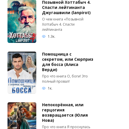
Позывной Хоттабыч 4.
Спасти лейтинанта
Джугашвили (lanpirot)
О чем книга «Позывной
Хоттабыч 4. Спасти
лейтинанта
1.3к.
Помощница с
секретом, или Сюрприз
для босса (Алиса
Верди)
Про что книга О, боги! Это
полный провал!
1к.
Непокорённая, или
герцогиня
возвращается (Юлия
Нова)
Про что книга Я проснулась