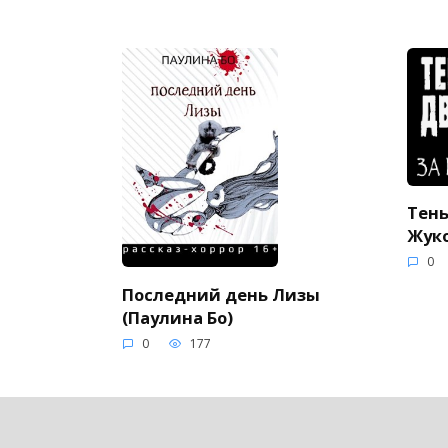
Тень
Жуко
0
Последний день Лизы
(Паулина Бо)
0
177