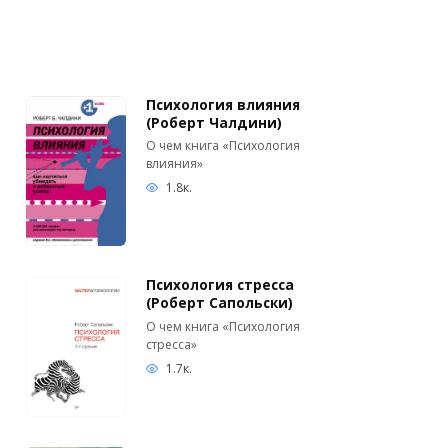
Психология влияния
(Роберт Чалдини)
О чем книга «Психология
влияния»
1.8к.
Психология стресса
(Роберт Сапольски)
О чем книга «Психология
стресса»
1.7к.