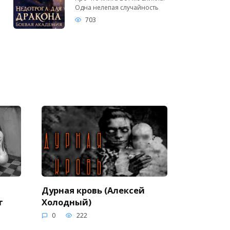
Одна нелепая случайность
703
Дурная кровь (Алексей
г
Холодный)
0
222