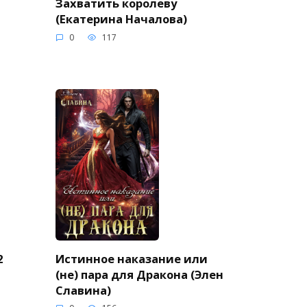
Захватить королеву
(Екатерина Началова)
0
117
2
Истинное наказание или
(не) пара для Дракона (Элен
Славина)