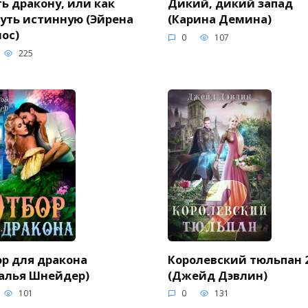
ь дракону, или как
Дикий, дикий запад
уть истинную (Эйрена
(Карина Демина)
ос)
0
107
225
р для дракона
Королевский тюльпан 
алья Шнейдер)
(Джейд Дэвлин)
101
0
131