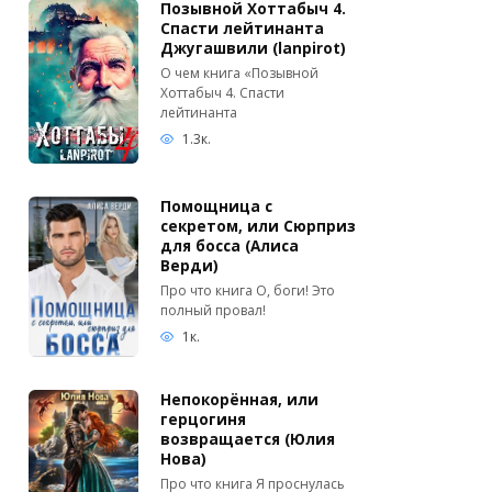
Позывной Хоттабыч 4.
Спасти лейтинанта
Джугашвили (lanpirot)
О чем книга «Позывной
Хоттабыч 4. Спасти
лейтинанта
1.3к.
Помощница с
секретом, или Сюрприз
для босса (Алиса
Верди)
Про что книга О, боги! Это
полный провал!
1к.
Непокорённая, или
герцогиня
возвращается (Юлия
Нова)
Про что книга Я проснулась