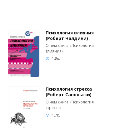
Психология влияния
(Роберт Чалдини)
О чем книга «Психология
влияния»
1.8к.
Психология стресса
(Роберт Сапольски)
О чем книга «Психология
стресса»
1.7к.