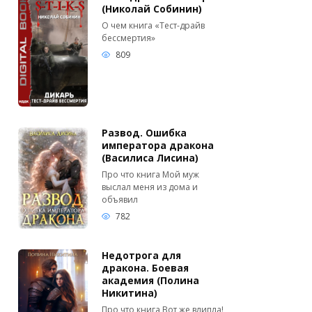
(Николай Собинин)
О чем книга «Тест-драйв
бессмертия»
809
Развод. Ошибка
императора дракона
(Василиса Лисина)
Про что книга Мой муж
выслал меня из дома и
объявил
782
Недотрога для
дракона. Боевая
академия (Полина
Никитина)
Про что книга Вот же влипла!