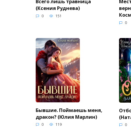
Всего лишь травница
Мест
(Ксения Руднева)
верн
Косм
0
151
0
Бывшие. Поймаешь меня,
Отбо
дракон? (Юлия Марлин)
(Нат
0
119
0