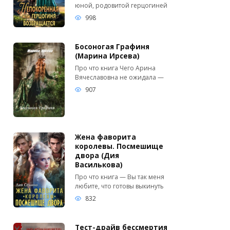
юной, родовитой герцогиней
998
Босоногая Графиня
(Марина Ирсева)
Про что книга Чего Арина
Вячеславовна не ожидала —
907
Жена фаворита
королевы. Посмешище
двора (Дия
Василькова)
Про что книга — Вы так меня
любите, что готовы выкинуть
832
Тест-драйв бессмертия