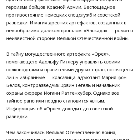
героизма бойцов Красной Армии. Беспощадное
противостояние немецких спецслужб и советской
разведки. И магия древних артефактов, созданных в
невообразимо далеком прошлом. «Блокада» — роман о
неизвестной стороне Великой Отечественной войны.
В тайну могущественного артефакта «Орел»,
помогающего Адольфу Гитлеру управлять своими
полководцами и правителями других стран, посвящены
лишь избранные — красавица-адъютант Мария фон
Белов, контрразведчик Эрвин Гегель и начальник
охраны фюрера Иоганн Раттенхубер. Однако все
тайное рано или поздно становится явным.
Информация об «Орле» доходит до советской
разведки.
Чем закончилась Великая Отечественная война,
хорошо известно. Но почему она закончилась именно