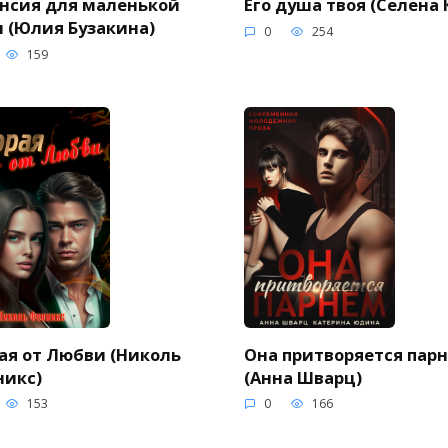
нсия для маленькой
Его душа твоя (Селена 
 (Юлия Бузакина)
0
254
159
ая от Любви (Николь
Она притворяется пар
никс)
(Анна Шварц)
153
0
166