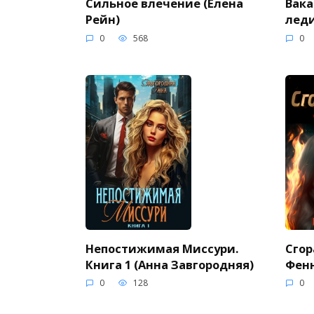
Сильное влечение (Елена
Вака
Рейн)
леди
0
568
0
Непостижимая Миссури.
Сгор
Книга 1 (Анна Завгородняя)
Фен
0
128
0