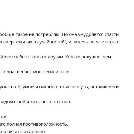
 вообще такое не потребляю. Но она умудряется спасти
 смертельных “случайностей”, и зажечь во мне что-то
Хочется быть кем-то другим. Кем-то получше, чем
ы и она шепчет мне ненавистно:
ускать её, умоляя наконец-то исчезнуть, оставив меня
рядом с ней я хоть чего-то стою.
чки.
его полная противоположность.
жно читать отдельно.