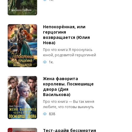
Непокорённая, или
герцогиня
возвращается (Юлия
Нова)
Про что книга Я проснулась
юной, родовитой герцогиней
1к.
Жена фаворита
королевы. Посмешище
двора (Дия
Василькова)
Про что книга — Вы так меня
любите, что готовы выкинуть
838
Тест-драйв бессмертия