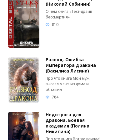
(Николай Собинин)
О чем книга «Тест-драйв
бессмертия»
810
Развод. Ошибка
императора дракона
(Василиса Лисина)
Про что книга Мой муж
выслал меня из дома и
объявил
784
Недотрога для
дракона. Боевая
академия (Полина
Никитина)
Про что книга Вот же влипла!