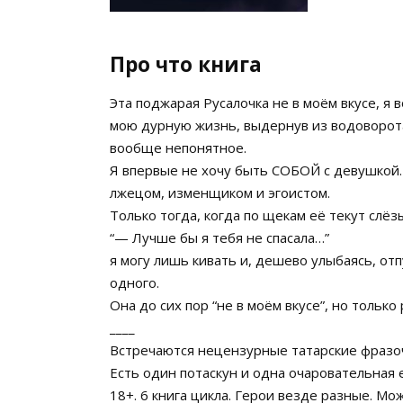
Про что книга
Эта поджарая Русалочка не в моём вкусе, я
мою дурную жизнь, выдернув из водоворота
вообще непонятное.
Я впервые не хочу быть СОБОЙ с девушкой. 
лжецом, изменщиком и эгоистом.
Только тогда, когда по щекам её текут слёз
“— Лучше бы я тебя не спасала…”
я могу лишь кивать и, дешево улыбаясь, отп
одного.
Она до сих пор “не в моём вкусе”, но только 
____
Встречаются нецензурные татарские фразо
Есть один потаскун и одна очаровательная 
18+. 6 книга цикла. Герои везде разные. Мо