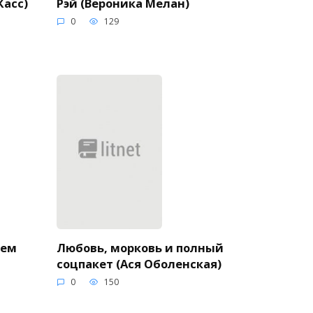
Рэй (Вероника Мелан)
Касс)
0
129
нем
Любовь, морковь и полный
соцпакет (Ася Оболенская)
0
150