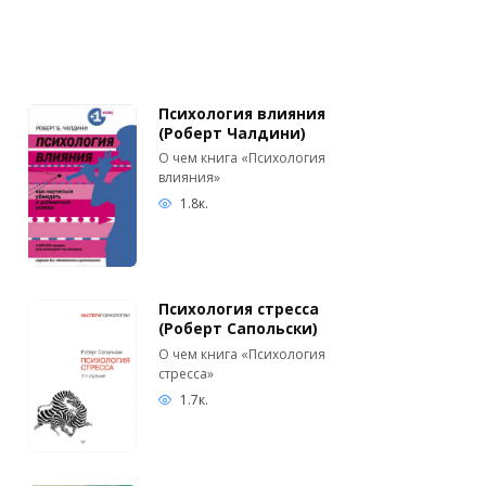
Психология влияния
(Роберт Чалдини)
О чем книга «Психология
влияния»
1.8к.
Психология стресса
(Роберт Сапольски)
О чем книга «Психология
стресса»
1.7к.