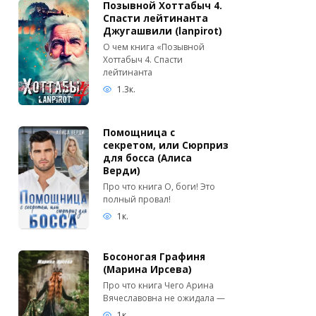
Позывной Хоттабыч 4.
Спасти лейтинанта
Джугашвили (lanpirot)
О чем книга «Позывной
Хоттабыч 4. Спасти
лейтинанта
1.3к.
Помощница с
секретом, или Сюрприз
для босса (Алиса
Верди)
Про что книга О, боги! Это
полный провал!
1к.
Босоногая Графиня
(Марина Ирсева)
Про что книга Чего Арина
Вячеславовна не ожидала —
1к.