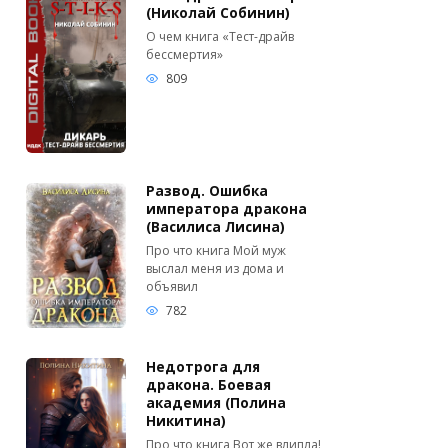
(Николай Собинин)
О чем книга «Тест-драйв
бессмертия»
809
Развод. Ошибка
императора дракона
(Василиса Лисина)
Про что книга Мой муж
выслал меня из дома и
объявил
782
Недотрога для
дракона. Боевая
академия (Полина
Никитина)
Про что книга Вот же влипла!