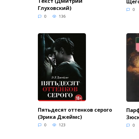
Текст (Дмитрий
Щего
Глуховский)
0
0
136
Пятьдесят оттенков серого
Пар
(Эрика Джеймс)
Зюс
0
123
0