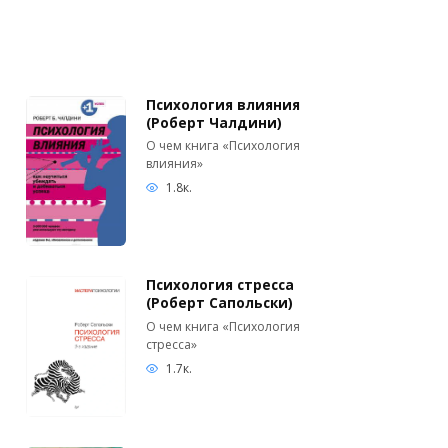
Психология влияния
(Роберт Чалдини)
О чем книга «Психология
влияния»
1.8к.
Психология стресса
(Роберт Сапольски)
О чем книга «Психология
стресса»
1.7к.