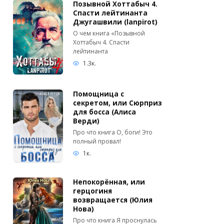
Позывной Хоттабыч 4.
Спасти лейтинанта
Джугашвили (lanpirot)
О чем книга «Позывной
Хоттабыч 4. Спасти
лейтинанта
1.3к.
Помощница с
секретом, или Сюрприз
для босса (Алиса
Верди)
Про что книга О, боги! Это
полный провал!
1к.
Непокорённая, или
герцогиня
возвращается (Юлия
Нова)
Про что книга Я проснулась