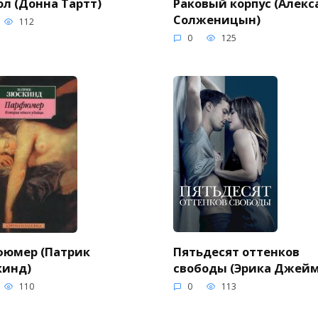
л (Донна Тартт)
Раковый корпус (Алекс
Солженицын)
112
0
125
Пятьдесят оттенков
фюмер (Патрик
свободы (Эрика Джейм
кинд)
0
113
110