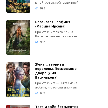
юной, родовитой герцогиней
998
Босоногая Графиня
(Марина Ирсева)
Про что книга Чего Арина
Вячеславовна не ожидала —
907
Жена фаворита
королевы. Посмешище
двора (Дия
Василькова)
Про что книга — Вы так меня
любите, что готовы выкинуть
832
Тест-драйв бессмертия