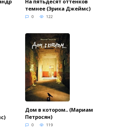
андр
На пятьдесят оттенков
темнее (Эрика Джеймс)
0
122
Дом в котором.. (Мариам
Петросян)
с)
0
119