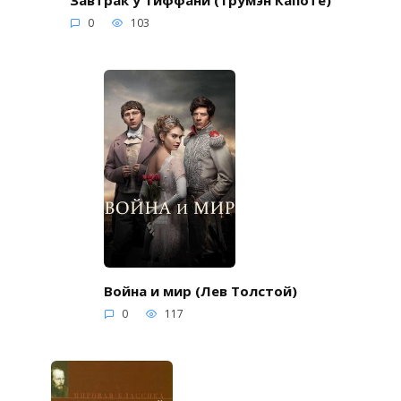
0
103
Война и мир (Лев Толстой)
0
117