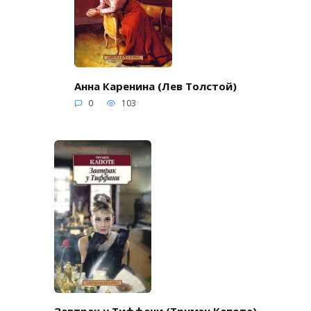
Анна Каренина (Лев Толстой)
0
103
Завтрак у Тиффани (Трумэн Капоте)