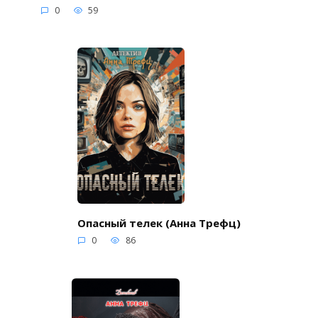
0
59
Опасный телек (Анна Трефц)
0
86