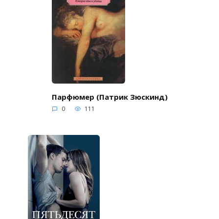
Парфюмер (Патрик Зюскинд)
0
111