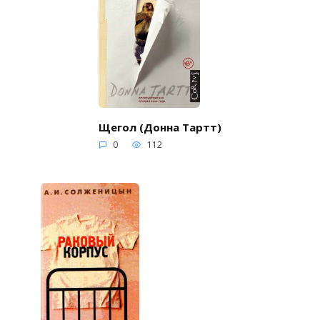
Щегол (Донна Тартт)
0
112