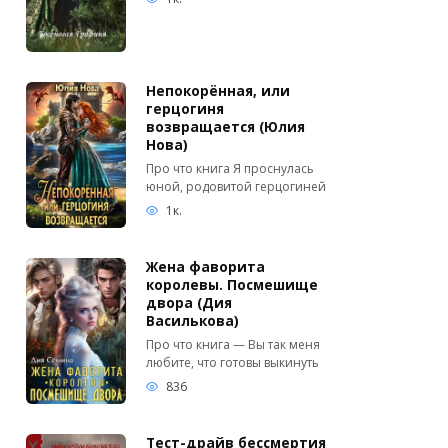
Непокорённая, или
герцогиня
возвращается (Юлия
Нова)
Про что книга Я проснулась
юной, родовитой герцогиней
1к.
Жена фаворита
королевы. Посмешище
двора (Дия
Василькова)
Про что книга — Вы так меня
любите, что готовы выкинуть
836
Тест-драйв бессмертия