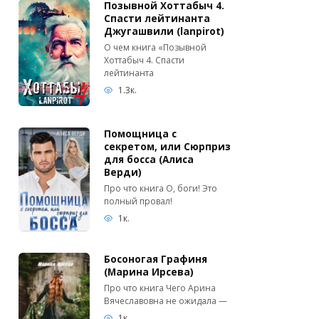
Позывной Хоттабыч 4.
Спасти лейтинанта
Джугашвили (lanpirot)
О чем книга «Позывной
Хоттабыч 4. Спасти
лейтинанта
1.3к.
Помощница с
секретом, или Сюрприз
для босса (Алиса
Верди)
Про что книга О, боги! Это
полный провал!
1к.
Босоногая Графиня
(Марина Ирсева)
Про что книга Чего Арина
Вячеславовна не ожидала —
1к.