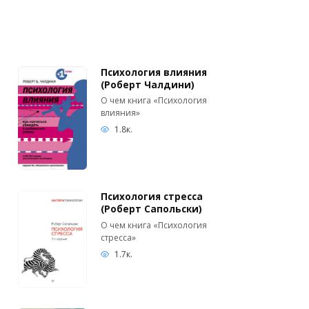
Психология влияния
(Роберт Чалдини)
О чем книга «Психология
влияния»
1.8к.
Психология стресса
(Роберт Сапольски)
О чем книга «Психология
стресса»
1.7к.