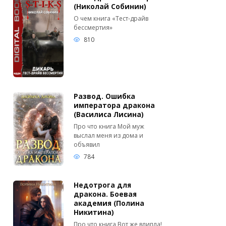
(Николай Собинин)
О чем книга «Тест-драйв
бессмертия»
810
Развод. Ошибка
императора дракона
(Василиса Лисина)
Про что книга Мой муж
выслал меня из дома и
объявил
784
Недотрога для
дракона. Боевая
академия (Полина
Никитина)
Про что книга Вот же влипла!