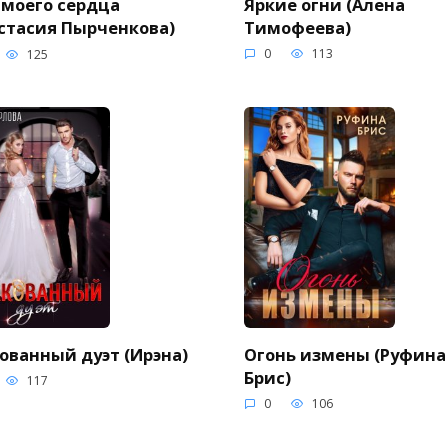
Яркие огни (Алена
 моего сердца
Тимофеева)
стасия Пырченкова)
0
113
125
ованный дуэт (Ирэна)
Огонь измены (Руфина
Брис)
117
0
106