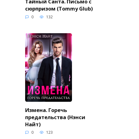
Тайный Санта. Письмо с
сюрпризом (Tommy Glub)
0
132
Измена. Горечь
предательства (Нэнси
Найт)
0
123