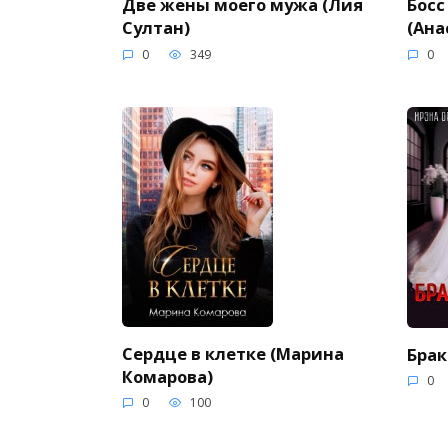
Две жены моего мужа (Лия
Босс
Султан)
(Ана
0
349
0
Сердце в клетке (Марина
Брак
Комарова)
0
0
100