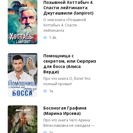
Позывной Хоттабыч 4.
Спасти лейтинанта
Джугашвили (lanpirot)
О чем книга «Позывной
Хоттабыч 4. Спасти
лейтинанта
1.3к.
Помощница с
секретом, или Сюрприз
для босса (Алиса
Верди)
Про что книга О, боги! Это
полный провал!
1к.
Босоногая Графиня
(Марина Ирсева)
Про что книга Чего Арина
Вячеславовна не ожидала —
1к.