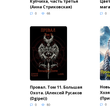
Купчиха, часть третья
Цвет
(Анна Стриковская)
мага
0
68
0
Новы
Провал. Том 11. Большая
Хозя
Охота. (Алексей Русаков
(При
(Dgipei))
0
0
80