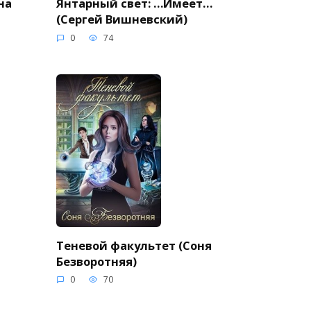
на
Янтарный свет: …Имеет…
(Сергей Вишневский)
0
74
Теневой факультет (Соня
Безворотняя)
0
70