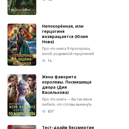
Непокорённая, или
герцогиня
возвращается (Юлия
Нова)
Про что книга Я проснулась
юной, родовитой герцогиней
1к.
Жена фаворита
королевы. Посмешище
двора (Дия
Василькова)
Про что книга — Вы так меня
любите, что готовы выкинуть
837
Тест-драйв бессмертия