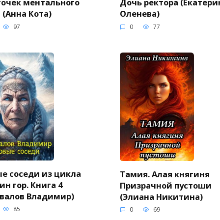
очек ментального
Дочь ректора (Екатери
 (Анна Кота)
Оленева)
97
0
77
е соседи из цикла
Тамия. Алая княгиня
ин гор. Книга 4
Призрачной пустоши
валов Владимир)
(Элиана Никитина)
85
0
69