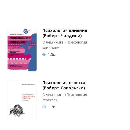
Психология влияния
(Роберт Чалдини)
О чем книга «Психология
влияния»
1.8к.
Психология стресса
(Роберт Сапольски)
О чем книга «Психология
стресса»
1.7к.