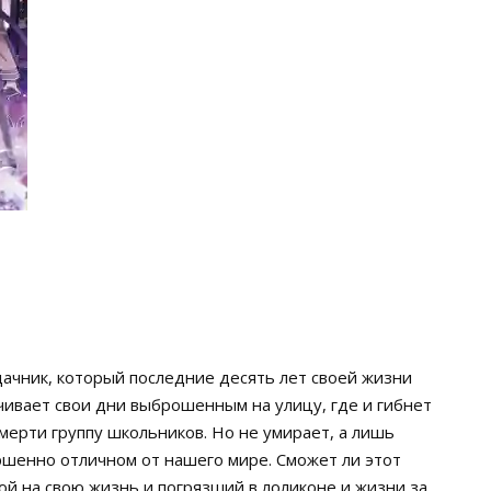
чник, который последние десять лет своей жизни
нчивает свои дни выброшенным на улицу, где и гибнет
смерти группу школьников. Но не умирает, а лишь
ершенно отличном от нашего мире. Сможет ли этот
й на свою жизнь и погрязший в лоликоне и жизни за