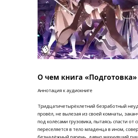
О чем книга «Подготовка»
Аннотация к аудиокниге
Тридцатичетырёхлетний безработный неуда
провёл, не вылезая из своей комнаты, зака
под колёсами грузовика, пытаясь спасти от 
переселяется в тело младенца в ином, сов
безнадёжный парень, давно махнувший руко