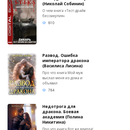
(Николай Собинин)
О чем книга «Тест-драйв
бессмертия»
810
Развод. Ошибка
императора дракона
(Василиса Лисина)
Про что книга Мой муж
выслал меня из дома и
объявил
784
Недотрога для
дракона. Боевая
академия (Полина
Никитина)
Про что книга Вот же влипла!