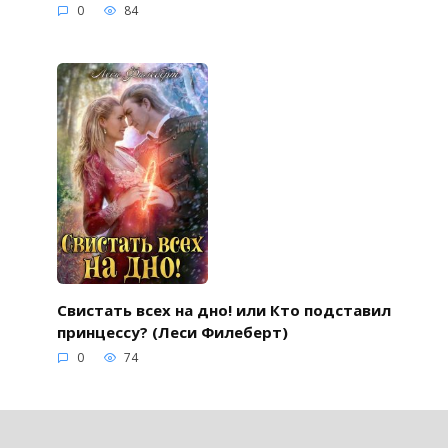
0
84
Свистать всех на дно! или Кто подставил
принцессу? (Леси Филеберт)
0
74