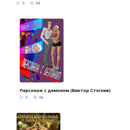
0
84
Персонаж с демоном (Виктор Стогнев)
0
66