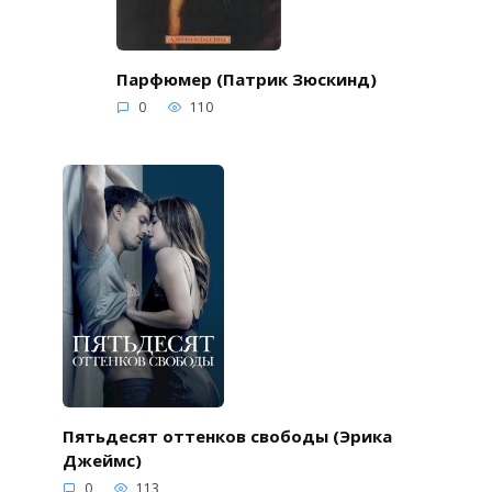
Парфюмер (Патрик Зюскинд)
0
110
Пятьдесят оттенков свободы (Эрика
Джеймс)
0
113