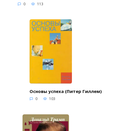
0
113
Основы успеха (Питер Гиллем)
0
103