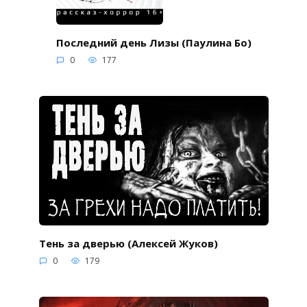
Последний день Лизы (Паулина Бо)
0
177
Тень за дверью (Алексей Жуков)
0
179