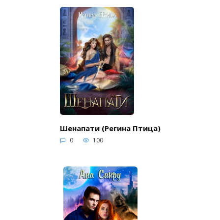
Шенапати (Регина Птица)
0
100