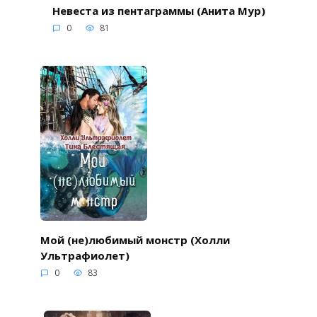
Невеста из пентаграммы (Анита Мур)
0
81
Мой (не)любимый монстр (Холли
Ультрафиолет)
0
83