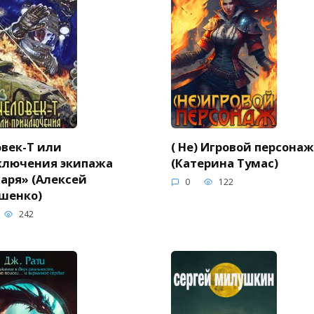
век-Т или
( Не) Игровой персонаж
ключения экипажа
(Катерина Тумас)
аря» (Алексей
0
122
шенко)
242