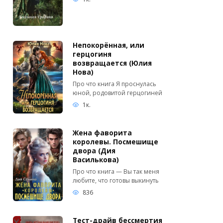
Непокорённая, или
герцогиня
возвращается (Юлия
Нова)
Про что книга Я проснулась
юной, родовитой герцогиней
1к.
Жена фаворита
королевы. Посмешище
двора (Дия
Василькова)
Про что книга — Вы так меня
любите, что готовы выкинуть
836
Тест-драйв бессмертия