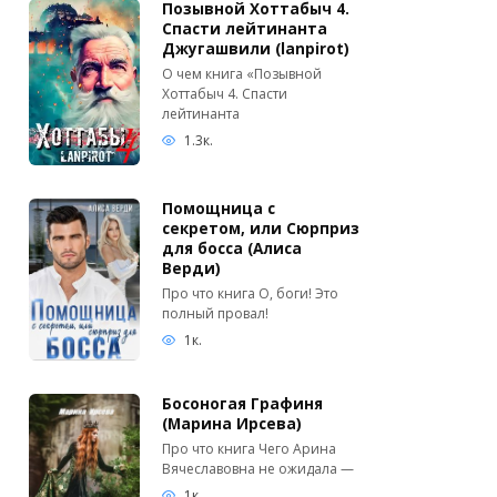
Позывной Хоттабыч 4.
Спасти лейтинанта
Джугашвили (lanpirot)
О чем книга «Позывной
Хоттабыч 4. Спасти
лейтинанта
1.3к.
Помощница с
секретом, или Сюрприз
для босса (Алиса
Верди)
Про что книга О, боги! Это
полный провал!
1к.
Босоногая Графиня
(Марина Ирсева)
Про что книга Чего Арина
Вячеславовна не ожидала —
1к.