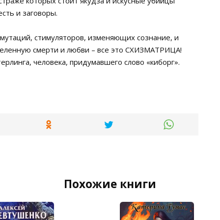
траже которых стоит якудза и искусные убийцы
есть и заговоры.
мутаций, стимуляторов, изменяющих сознание, и
селенную смерти и любви – все это СХИЗМАТРИЦА!
рлинга, человека, придумавшего слово «киборг».
Похожие книги