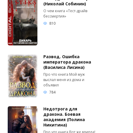
(Николай Собинин)
О чем книга «Тест-драйв
бессмертия»
810
Развод. Ошибка
императора дракона
(Василиса Лисина)
Про что книга Мой муж
выслал меня из дома и
объявил
784
Недотрога для
дракона. Боевая
академия (Полина
Никитина)
Про что книга Вот же влипла!