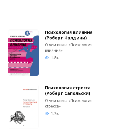
Психология влияния
(Роберт Чалдини)
О чем книга «Психология
влияния»
1.8к.
Психология стресса
(Роберт Сапольски)
О чем книга «Психология
стресса»
1.7к.