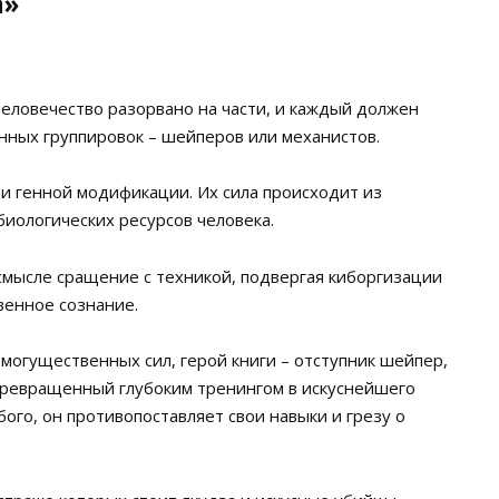
а»
еловечество разорвано на части, и каждый должен
нных группировок – шейперов или механистов.
ти генной модификации. Их сила происходит из
иологических ресурсов человека.
мысле сращение с техникой, подвергая киборгизации
венное сознание.
могущественных сил, герой книги – отступник шейпер,
Превращенный глубоким тренингом в искуснейшего
ого, он противопоставляет свои навыки и грезу о