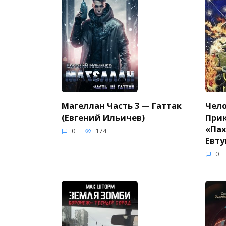
Магеллан Часть 3 — Гаттак
Чело
(Евгений Ильичев)
При
«Пах
0
174
Евту
0