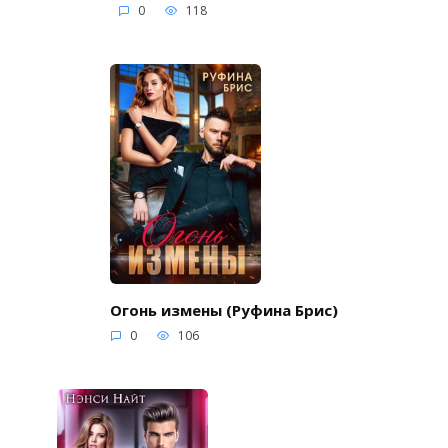
0
118
Огонь измены (Руфина Брис)
0
106