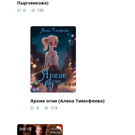
Пырченкова)
0
125
Яркие огни (Алена Тимофеева)
0
113