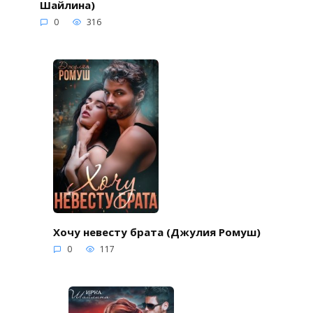
Шайлина)
0
316
Хочу невесту брата (Джулия Ромуш)
0
117