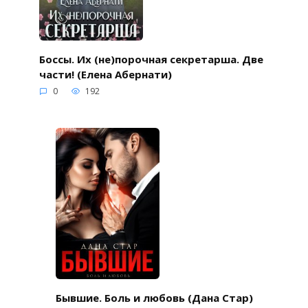
Боссы. Их (не)порочная секретарша. Две
части! (Елена Абернати)
0
192
Бывшие. Боль и любовь (Дана Стар)