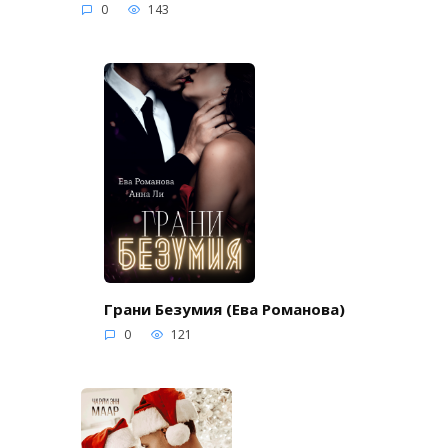
0
143
Грани Безумия (Ева Романова)
0
121