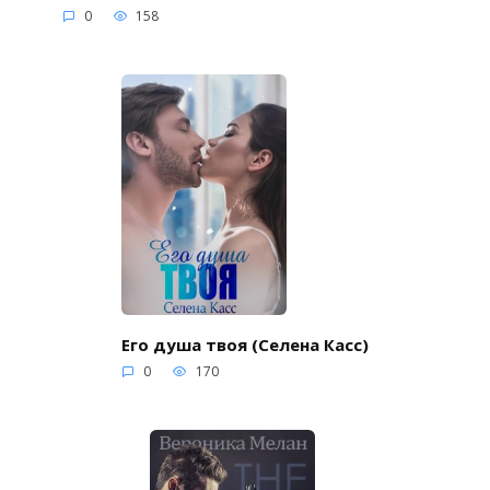
0
158
Его душа твоя (Селена Касс)
0
170