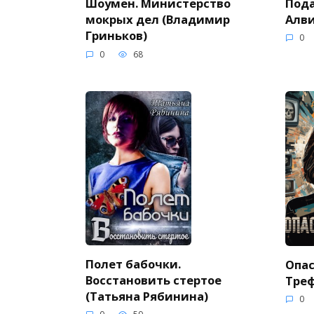
Пода
Шоумен. Министерство
Алви
мокрых дел (Владимир
Гриньков)
0
0
68
Полет бабочки.
Опас
Восстановить стертое
Тре
(Татьяна Рябинина)
0