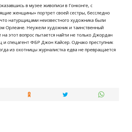
казавшись в музее живописи в Гонконге, с
пящие женщины» портрет своей сестры, бесследно
, что натурщицами неизвестного художника были
ом Орлеане. Неужели художник и таинственный
т на этот вопрос пытается найти не только Джордан
нц и спецагент ФБР Джон Кайсер. Однако преступник
когда из охотницы журналистка едва не превращается