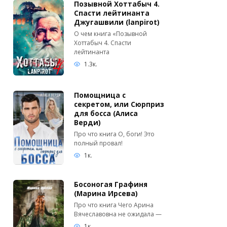
Позывной Хоттабыч 4.
Спасти лейтинанта
Джугашвили (lanpirot)
О чем книга «Позывной
Хоттабыч 4. Спасти
лейтинанта
1.3к.
Помощница с
секретом, или Сюрприз
для босса (Алиса
Верди)
Про что книга О, боги! Это
полный провал!
1к.
Босоногая Графиня
(Марина Ирсева)
Про что книга Чего Арина
Вячеславовна не ожидала —
1к.