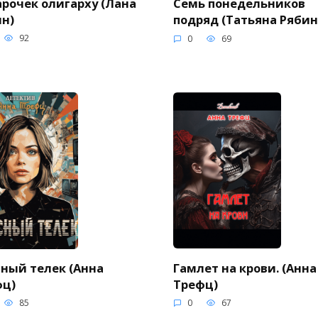
рочек олигарху (Лана
Семь понедельников
н)
подряд (Татьяна Ряби
92
0
69
Гамлет на крови. (Анна
ный телек (Анна
Трефц)
фц)
0
67
85