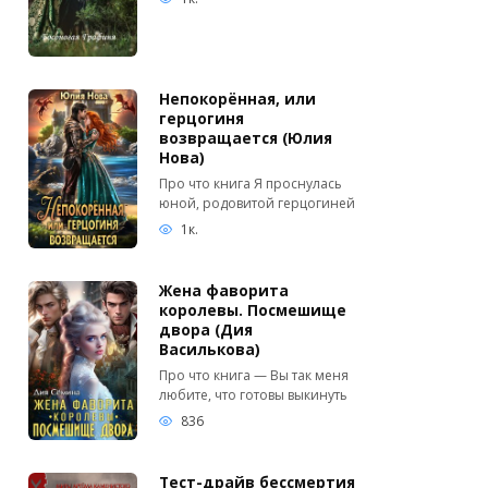
Непокорённая, или
герцогиня
возвращается (Юлия
Нова)
Про что книга Я проснулась
юной, родовитой герцогиней
1к.
Жена фаворита
королевы. Посмешище
двора (Дия
Василькова)
Про что книга — Вы так меня
любите, что готовы выкинуть
836
Тест-драйв бессмертия