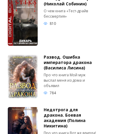
(Николай Собинин)
О чем книга «Тест-драйв
бессмертия»
810
Развод. Ошибка
императора дракона
(Василиса Лисина)
Про что книга Мой муж
выслал меня из дома и
объявил
784
Недотрога для
дракона. Боевая
академия (Полина
Никитина)
Про что книга Вот же влипла!