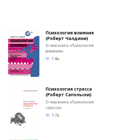
Психология влияния
(Роберт Чалдини)
О чем книга «Психология
влияния»
1.8к.
Психология стресса
(Роберт Сапольски)
О чем книга «Психология
стресса»
1.7к.