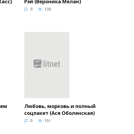
Рэй (Вероника Мелан)
Касс)
0
130
нем
Любовь, морковь и полный
соцпакет (Ася Оболенская)
0
151