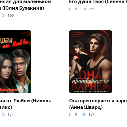
нсия для маленькой
Его душа твоя (Селена 
 (Юлия Бузакина)
0
255
160
ая от Любви (Николь
Она притворяется пар
никс)
(Анна Шварц)
154
0
167