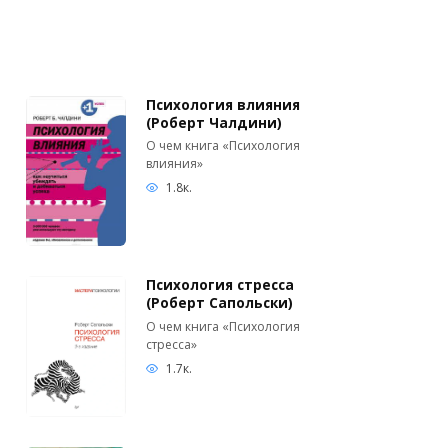
Психология влияния
(Роберт Чалдини)
О чем книга «Психология
влияния»
1.8к.
Психология стресса
(Роберт Сапольски)
О чем книга «Психология
стресса»
1.7к.