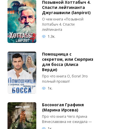
Позывной Хоттабыч 4.
Спасти лейтинанта
Джугашвили (lanpirot)
О чем книга «Позывной
Хоттабыч 4. Спасти
лейтинанта
1.3к.
Помощница с
секретом, или Сюрприз
для босса (Алиса
Верди)
Про что книга О, боги! Это
полный провал!
1к.
Босоногая Графиня
(Марина Ирсева)
Про что книга Чего Арина
Вячеславовна не ожидала —
1к.