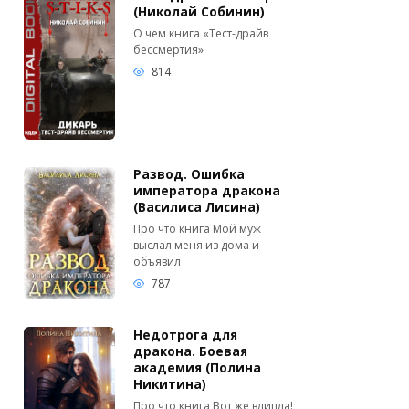
(Николай Собинин)
О чем книга «Тест-драйв
бессмертия»
814
Развод. Ошибка
императора дракона
(Василиса Лисина)
Про что книга Мой муж
выслал меня из дома и
объявил
787
Недотрога для
дракона. Боевая
академия (Полина
Никитина)
Про что книга Вот же влипла!