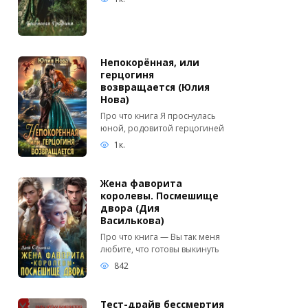
Непокорённая, или
герцогиня
возвращается (Юлия
Нова)
Про что книга Я проснулась
юной, родовитой герцогиней
1к.
Жена фаворита
королевы. Посмешище
двора (Дия
Василькова)
Про что книга — Вы так меня
любите, что готовы выкинуть
842
Тест-драйв бессмертия