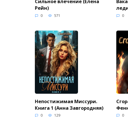
Сильное влечение (Елена
Вака
Рейн)
леди
0
571
0
Непостижимая Миссури.
Сгор
Книга 1 (Анна Завгородняя)
Фен
0
129
0