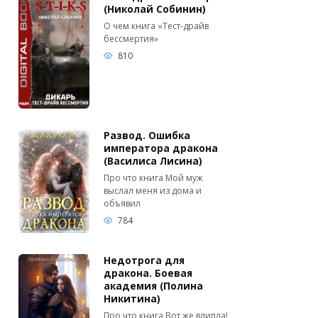
(Николай Собинин)
О чем книга «Тест-драйв
бессмертия»
810
Развод. Ошибка
императора дракона
(Василиса Лисина)
Про что книга Мой муж
выслал меня из дома и
объявил
784
Недотрога для
дракона. Боевая
академия (Полина
Никитина)
Про что книга Вот же влипла!