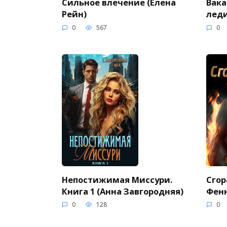
Сильное влечение (Елена
Вака
Рейн)
леди
0
567
0
Непостижимая Миссури.
Сгор
Книга 1 (Анна Завгородняя)
Фен
0
128
0