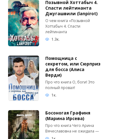
Позывной Хоттабыч 4.
Спасти лейтинанта
Джугашвили (lanpirot)
О чем книга «Позывной
Хоттабыч 4. Спасти
лейтинанта
1.3к.
Помощница с
секретом, или Сюрприз
для босса (Алиса
Верди)
Про что книга О, боги! Это
полный провал!
1к.
Босоногая Графиня
(Марина Ирсева)
Про что книга Чего Арина
Вячеславовна не ожидала —
1к.