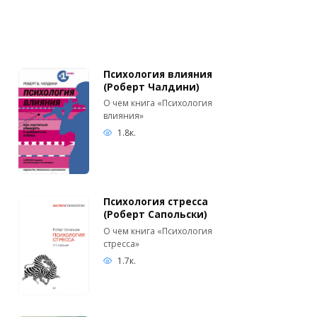
Психология влияния
(Роберт Чалдини)
О чем книга «Психология
влияния»
1.8к.
Психология стресса
(Роберт Сапольски)
О чем книга «Психология
стресса»
1.7к.