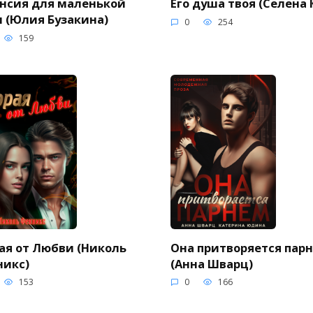
нсия для маленькой
Его душа твоя (Селена 
 (Юлия Бузакина)
0
254
159
ая от Любви (Николь
Она притворяется пар
никс)
(Анна Шварц)
153
0
166