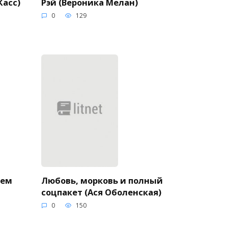
Рэй (Вероника Мелан)
Касс)
0
129
нем
Любовь, морковь и полный
соцпакет (Ася Оболенская)
0
150