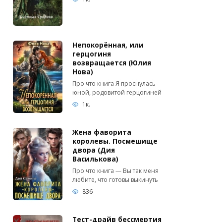
Непокорённая, или
герцогиня
возвращается (Юлия
Нова)
Про что книга Я проснулась
юной, родовитой герцогиней
1к.
Жена фаворита
королевы. Посмешище
двора (Дия
Василькова)
Про что книга — Вы так меня
любите, что готовы выкинуть
836
Тест-драйв бессмертия