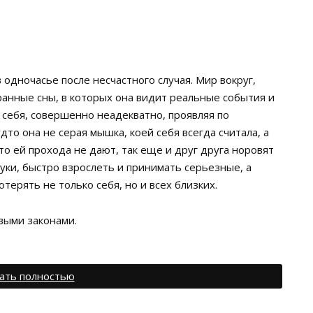
 одночасье после несчастного случая. Мир вокруг,
транные сны, в которых она видит реальные события и
 себя, совершенно неадекватно, проявляя по
то она не серая мышка, коей себя всегда считала, а
что ей прохода не дают, так еще и друг друга норовят
руки, быстро взрослеть и принимать серьезные, а
терять не только себя, но и всех близких.
выми законами.
ать полностью