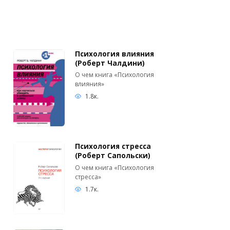
Психология влияния
(Роберт Чалдини)
О чем книга «Психология
влияния»
1.8к.
Психология стресса
(Роберт Сапольски)
О чем книга «Психология
стресса»
1.7к.