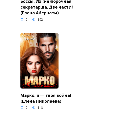
Боссы. Их (не)порочная
секретарша. Две части!
(Елена Абернати)
0
192
Марко, я — твоя война!
(Елена Николаева)
0
118