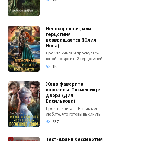
Непокорённая, или
герцогиня
возвращается (Юлия
Нова)
Про что книга Я проснулась
юной, родовитой герцогиней
1к.
Жена фаворита
королевы. Посмешище
двора (Дия
Василькова)
Про что книга — Вы так меня
любите, что готовы выкинуть
837
Тест-драйв бессмертия