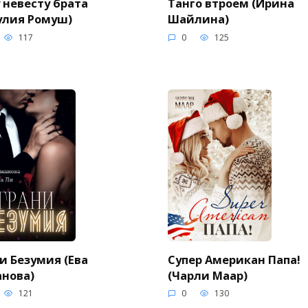
 невесту брата
Танго втроем (Ирина
улия Ромуш)
Шайлина)
117
0
125
и Безумия (Ева
Супер Американ Папа!
нова)
(Чарли Маар)
121
0
130