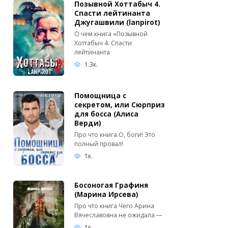
Позывной Хоттабыч 4.
Спасти лейтинанта
Джугашвили (lanpirot)
О чем книга «Позывной
Хоттабыч 4. Спасти
лейтинанта
1.3к.
Помощница с
секретом, или Сюрприз
для босса (Алиса
Верди)
Про что книга О, боги! Это
полный провал!
1к.
Босоногая Графиня
(Марина Ирсева)
Про что книга Чего Арина
Вячеславовна не ожидала —
1к.