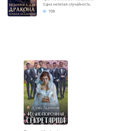
Одна нелепая случайность
709