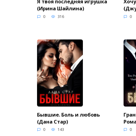
Я твоя последняя игрушка
Хочу
(Ирина Шайлина)
(Дж
0
316
0
Бывшие. Боль и любовь
Гран
(Дана Стар)
Рома
0
143
0