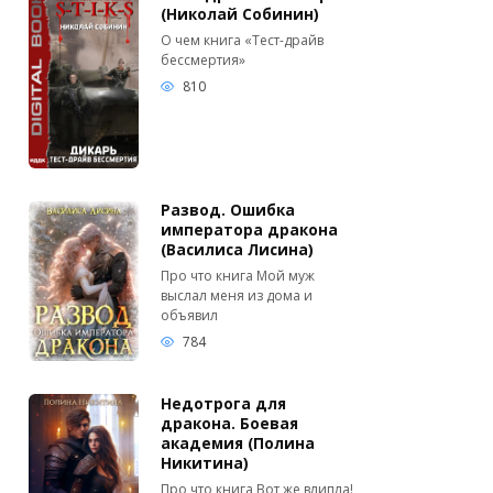
(Николай Собинин)
О чем книга «Тест-драйв
бессмертия»
810
Развод. Ошибка
императора дракона
(Василиса Лисина)
Про что книга Мой муж
выслал меня из дома и
объявил
784
Недотрога для
дракона. Боевая
академия (Полина
Никитина)
Про что книга Вот же влипла!