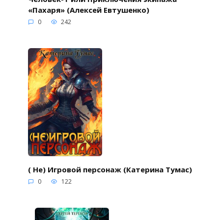
«Пахаря» (Алексей Евтушенко)
0
242
( Не) Игровой персонаж (Катерина Тумас)
0
122