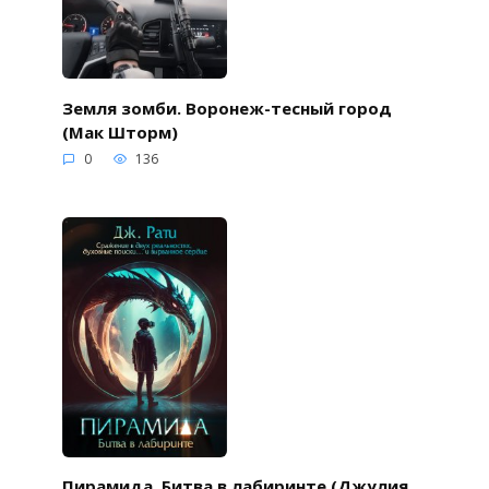
Земля зомби. Воронеж-тесный город
(Мак Шторм)
0
136
Пирамида. Битва в лабиринте (Джулия