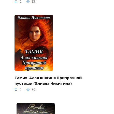
0
85
Тамия. Алая княгиня Призрачной
пустоши (Элиана Никитина)
0
69