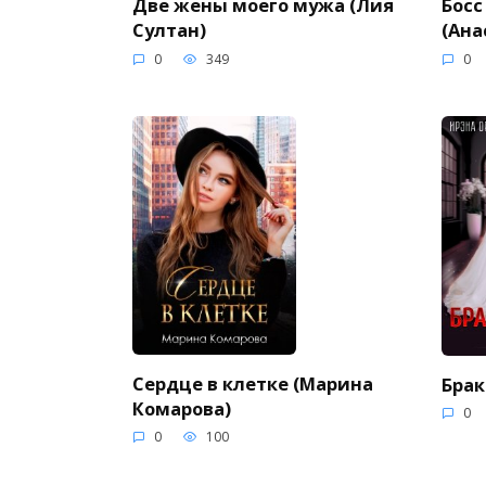
Две жены моего мужа (Лия
Босс
Султан)
(Ана
0
349
0
Сердце в клетке (Марина
Брак
Комарова)
0
0
100