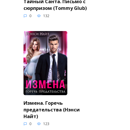
Тайный Санта. Письмо с
сюрпризом (Tommy Glub)
0
132
Измена. Горечь
предательства (Нэнси
Найт)
0
123