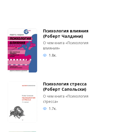
Психология влияния
(Роберт Чалдини)
О чем книга «Психология
влияния»
1.8к.
Психология стресса
(Роберт Сапольски)
О чем книга «Психология
стресса»
1.7к.