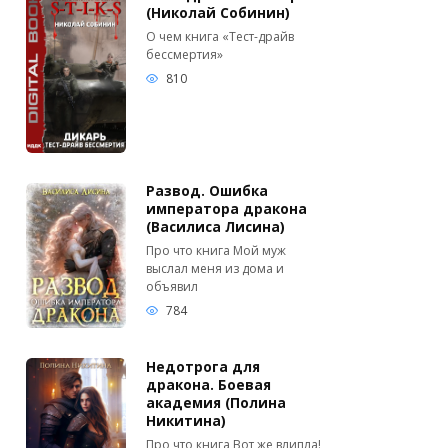
(Николай Собинин)
О чем книга «Тест-драйв
бессмертия»
810
Развод. Ошибка
императора дракона
(Василиса Лисина)
Про что книга Мой муж
выслал меня из дома и
объявил
784
Недотрога для
дракона. Боевая
академия (Полина
Никитина)
Про что книга Вот же влипла!