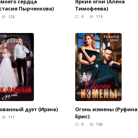
Яркие огни (Алена
 моего сердца
Тимофеева)
стасия Пырченкова)
0
113
125
ованный дуэт (Ирэна)
Огонь измены (Руфина
Брис)
117
0
106