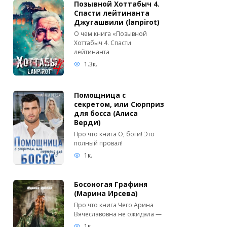
Позывной Хоттабыч 4.
Спасти лейтинанта
Джугашвили (lanpirot)
О чем книга «Позывной
Хоттабыч 4. Спасти
лейтинанта
1.3к.
Помощница с
секретом, или Сюрприз
для босса (Алиса
Верди)
Про что книга О, боги! Это
полный провал!
1к.
Босоногая Графиня
(Марина Ирсева)
Про что книга Чего Арина
Вячеславовна не ожидала —
1к.