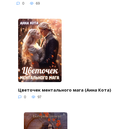
0
69
Цветочек ментального мага (Анна Кота)
0
97