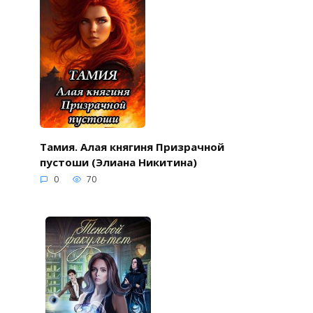
Тамия. Алая княгиня Призрачной
пустоши (Элиана Никитина)
0
70