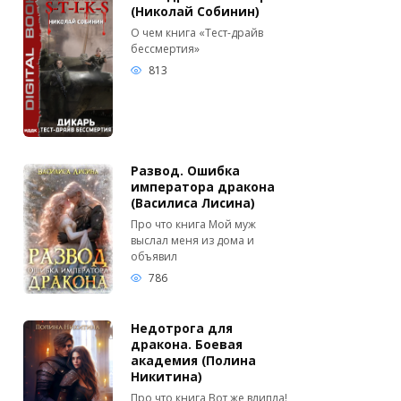
(Николай Собинин)
О чем книга «Тест-драйв
бессмертия»
813
Развод. Ошибка
императора дракона
(Василиса Лисина)
Про что книга Мой муж
выслал меня из дома и
объявил
786
Недотрога для
дракона. Боевая
академия (Полина
Никитина)
Про что книга Вот же влипла!