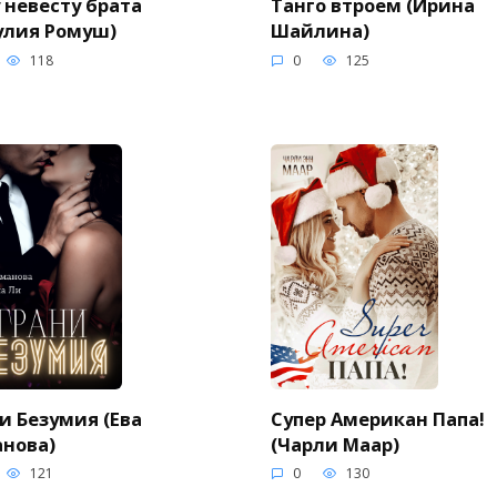
 невесту брата
Танго втроем (Ирина
улия Ромуш)
Шайлина)
118
0
125
и Безумия (Ева
Супер Американ Папа!
нова)
(Чарли Маар)
121
0
130