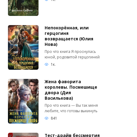
Непокорённая, или
герцогиня
возвращается (Юлия
Нова)
Про что книга Я проснулась
юной, родовитой герцогиней
1к.
Жена фаворита
королевы. Посмешище
двора (Дия
Василькова)
Про что книга — Вы так меня
любите, что готовы выкинуть
841
Тест-драйв бессмертия