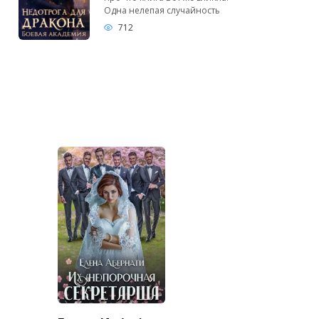
Одна нелепая случайность
712