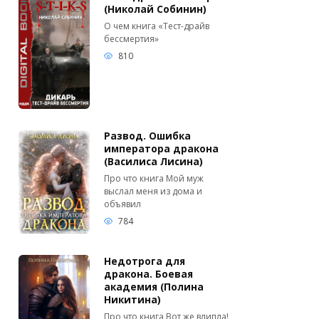
(Николай Собинин)
О чем книга «Тест-драйв
бессмертия»
810
Развод. Ошибка
императора дракона
(Василиса Лисина)
Про что книга Мой муж
выслал меня из дома и
объявил
784
Недотрога для
дракона. Боевая
академия (Полина
Никитина)
Про что книга Вот же влипла!