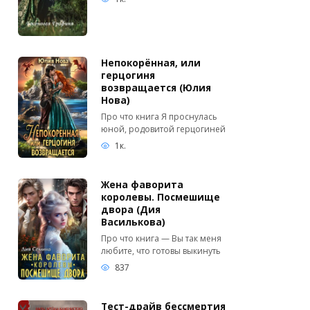
Непокорённая, или
герцогиня
возвращается (Юлия
Нова)
Про что книга Я проснулась
юной, родовитой герцогиней
1к.
Жена фаворита
королевы. Посмешище
двора (Дия
Василькова)
Про что книга — Вы так меня
любите, что готовы выкинуть
837
Тест-драйв бессмертия