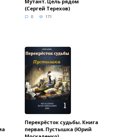
Мутант. Цель рядом
(Сергей Терехов)
0
171
Перекрёсток судьбы. Книга
ма
первая. Пустышка (Юрий
Москаленко)