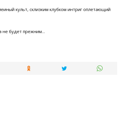
змеиный культ, склизким клубком интриг оплетающий
да не будет прежним…