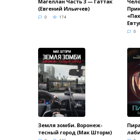
Магеллан Часть 3 — Гаттак
Чело
(Евгений Ильичев)
При
«Пах
0
174
Евту
0
Земля зомби. Воронеж-
Пира
тесный город (Мак Шторм)
лаби