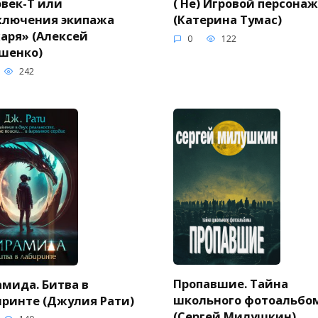
век-Т или
( Не) Игровой персонаж
ключения экипажа
(Катерина Тумас)
аря» (Алексей
0
122
шенко)
242
Пропавшие. Тайна
мида. Битва в
школьного фотоальбо
ринте (Джулия Рати)
(Сергей Милушкин)