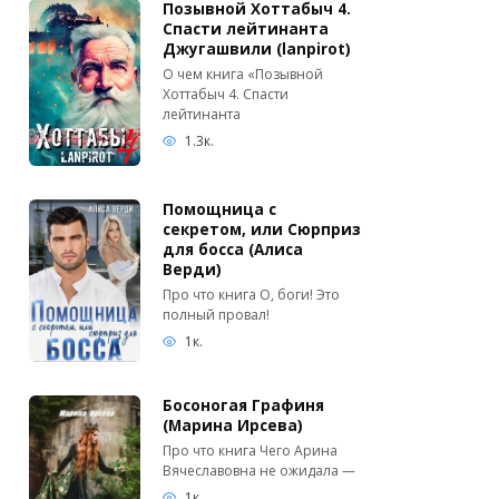
Позывной Хоттабыч 4.
Спасти лейтинанта
Джугашвили (lanpirot)
О чем книга «Позывной
Хоттабыч 4. Спасти
лейтинанта
1.3к.
Помощница с
секретом, или Сюрприз
для босса (Алиса
Верди)
Про что книга О, боги! Это
полный провал!
1к.
Босоногая Графиня
(Марина Ирсева)
Про что книга Чего Арина
Вячеславовна не ожидала —
1к.