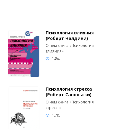
Психология влияния
(Роберт Чалдини)
О чем книга «Психология
влияния»
1.8к.
Психология стресса
(Роберт Сапольски)
О чем книга «Психология
стресса»
1.7к.