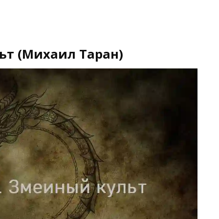
ьт (Михаил Таран)