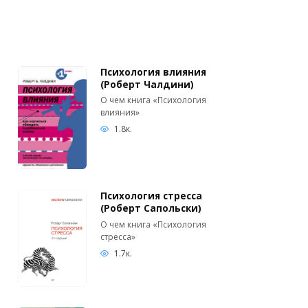
Психология влияния
(Роберт Чалдини)
О чем книга «Психология
влияния»
1.8к.
Психология стресса
(Роберт Сапольски)
О чем книга «Психология
стресса»
1.7к.