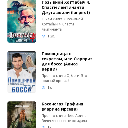
Позывной Хоттабыч 4.
Спасти лейтинанта
Джугашвили (lanpirot)
О чем книга «Позывной
Хоттабыч 4. Спасти
лейтинанта
1.3к.
Помощница с
секретом, или Сюрприз
для босса (Алиса
Верди)
Про что книга О, боги! Это
полный провал!
1к.
Босоногая Графиня
(Марина Ирсева)
Про что книга Чего Арина
Вячеславовна не ожидала —
1к.