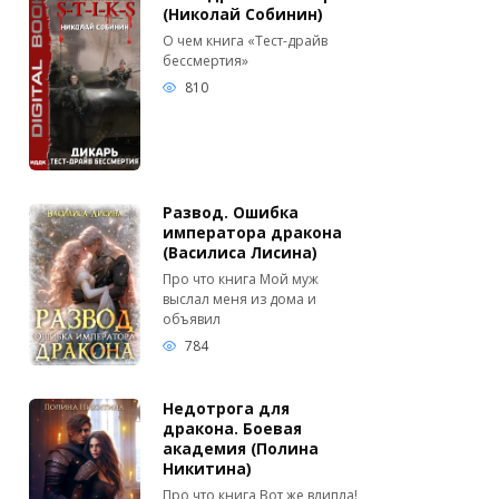
(Николай Собинин)
О чем книга «Тест-драйв
бессмертия»
810
Развод. Ошибка
императора дракона
(Василиса Лисина)
Про что книга Мой муж
выслал меня из дома и
объявил
784
Недотрога для
дракона. Боевая
академия (Полина
Никитина)
Про что книга Вот же влипла!