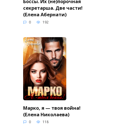
Боссы. Их (не)порочная
секретарша. Две части!
(Елена Абернати)
0
192
Марко, я — твоя война!
(Елена Николаева)
0
118