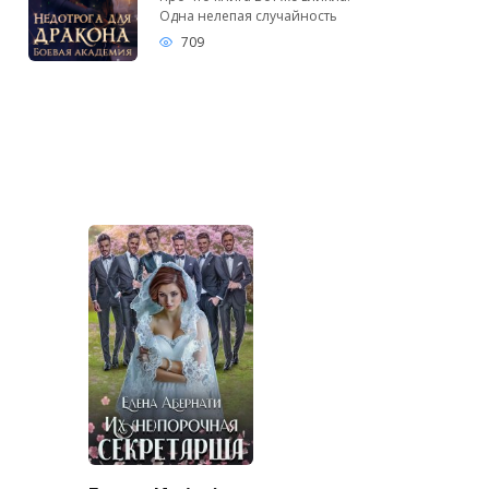
Одна нелепая случайность
709