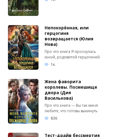
Непокорённая, или
герцогиня
возвращается (Юлия
Нова)
Про что книга Я проснулась
юной, родовитой герцогиней
1к.
Жена фаворита
королевы. Посмешище
двора (Дия
Василькова)
Про что книга — Вы так меня
любите, что готовы выкинуть
836
Тест-драйв бессмертия