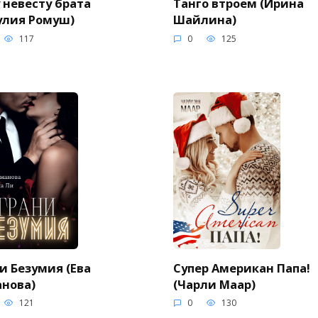
 невесту брата
Танго втроем (Ирина
улия Ромуш)
Шайлина)
117
0
125
и Безумия (Ева
Супер Американ Папа!
нова)
(Чарли Маар)
121
0
130