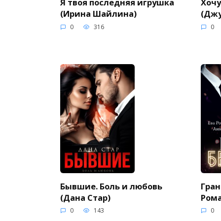
Я твоя последняя игрушка
Хочу
(Ирина Шайлина)
(Дж
0
316
0
Бывшие. Боль и любовь
Гран
(Дана Стар)
Рома
0
143
0