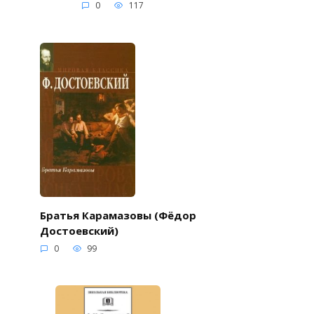
0
117
Братья Карамазовы (Фёдор
Достоевский)
0
99