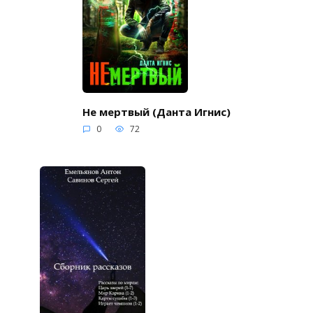
Не мертвый (Данта Игнис)
0
72