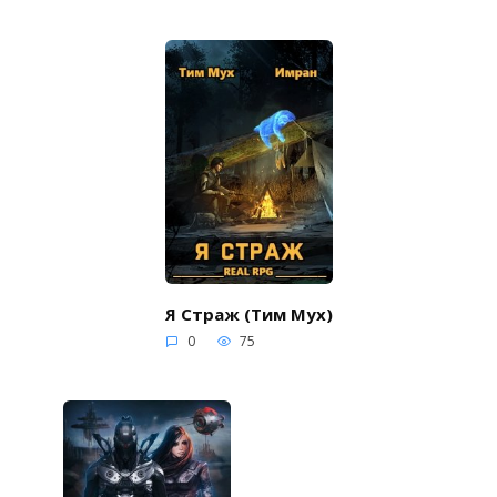
Я Страж (Тим Мух)
0
75