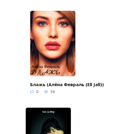
Блажь (Алёна Февраль (Ell Jall))
0
59