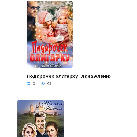
Подарочек олигарху (Лана Алвин)
0
93