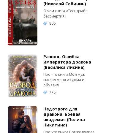
(Николай Собинин)
О чем книга «Тест-драйв
бессмертия»
806
Развод. Ошибка
императора дракона
(Василиса Лисина)
Про что книга Мой муж
выслал меня из дома и
объявил
778
Недотрога для
дракона. Боевая
академия (Полина
Никитина)
Про что книга Вот же влипла!