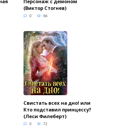
ная
Персонаж с демоном
(Виктор Стогнев)
0
66
Свистать всех на дно! или
Кто подставил принцессу?
(Леси Филеберт)
0
72