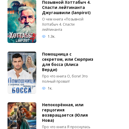
Позывной Хоттабыч 4.
Спасти лейтинанта
Джугашвили (lanpirot)
О чем книга «Позывной
Хоттабыч 4. Спасти
лейтинанта
1.3к.
Помощница с
секретом, или Сюрприз
для босса (Алиса
Верди)
Про что книга О, боги! Это
полный провал!
1к.
Непокорённая, или
герцогиня
возвращается (Юлия
Нова)
Про что книга Я проснулась