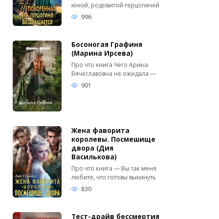
юной, родовитой герцогиней
996
Босоногая Графиня
(Марина Ирсева)
Про что книга Чего Арина
Вячеславовна не ожидала —
901
Жена фаворита
королевы. Посмешище
двора (Дия
Василькова)
Про что книга — Вы так меня
любите, что готовы выкинуть
830
Тест-драйв бессмертия