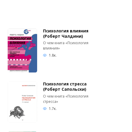
Психология влияния
(Роберт Чалдини)
О чем книга «Психология
влияния»
1.8к.
Психология стресса
(Роберт Сапольски)
О чем книга «Психология
стресса»
1.7к.