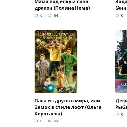
Мама под елку и папа
Зада
дракон (Полина Нема)
(Анн
0
64
0
Папа из другого мира, или
Дефе
Замок в стиле лофт (Ольга
Рыба
Коротаева)
0
0
60