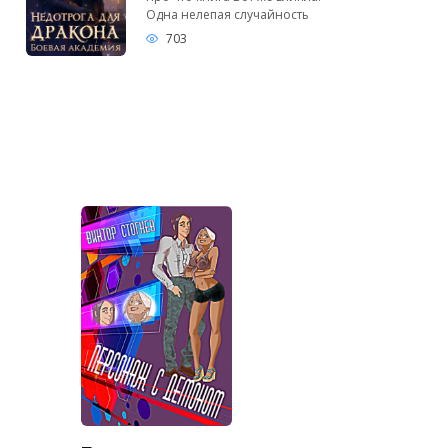
Одна нелепая случайность
703