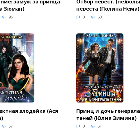
ние: замуж за принца
Отбор невест. (не)воль
а Зюман)
невеста (Полина Нема)
95
0
83
ктная злодейка (Ася
Принц и дочь генерала
)
теней (Юлия Зимина)
87
0
81