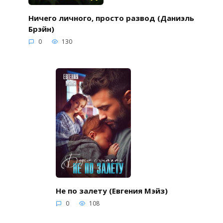
Ничего личного, просто развод (Даниэль
Брэйн)
0
130
Не по залету (Евгения Мэйз)
0
108