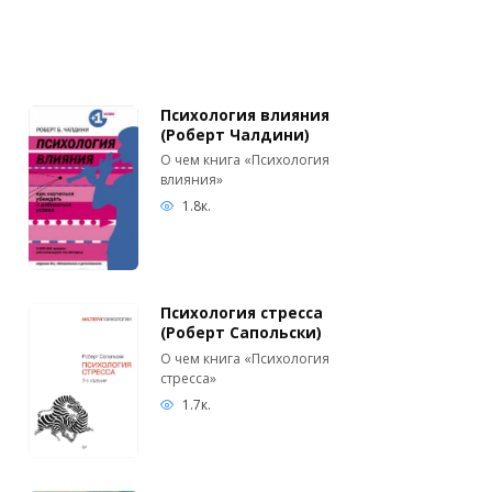
Психология влияния
(Роберт Чалдини)
О чем книга «Психология
влияния»
1.8к.
Психология стресса
(Роберт Сапольски)
О чем книга «Психология
стресса»
1.7к.