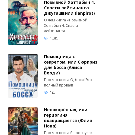
Позывной Хоттабыч 4.
Спасти лейтинанта
Джугашвили (lanpirot)
О чем книга «Позывной
Хоттабыч 4. Спасти
лейтинанта
1.3к.
Помощница с
секретом, или Сюрприз
для босса (Алиса
Верди)
Про что книга О, боги! Это
полный провал!
1к.
Непокорённая, или
герцогиня
возвращается (Юлия
Нова)
Про что книга Я проснулась