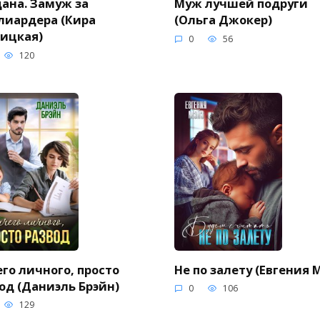
ана. Замуж за
Муж лучшей подруги
лиардера (Кира
(Ольга Джокер)
ицкая)
0
56
120
го личного, просто
Не по залету (Евгения 
од (Даниэль Брэйн)
0
106
129