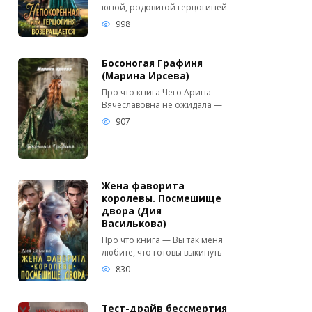
юной, родовитой герцогиней
998
Босоногая Графиня
(Марина Ирсева)
Про что книга Чего Арина
Вячеславовна не ожидала —
907
Жена фаворита
королевы. Посмешище
двора (Дия
Василькова)
Про что книга — Вы так меня
любите, что готовы выкинуть
830
Тест-драйв бессмертия