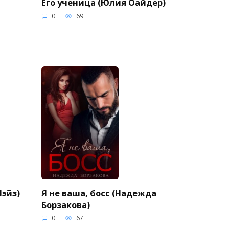
Его ученица (Юлия Оайдер)
0
69
Мэйз)
Я не ваша, босс (Надежда
Борзакова)
0
67