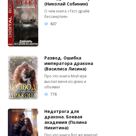
(Николай Собинин)
О чем книга «Тест-драйв
бессмертия»
807
Развод. Ошибка
императора дракона
(Василиса Лисина)
Про что книга Мой муж
выслал меня из дома и
объявил
778
Недотрога для
дракона. Боевая
академия (Полина
Никитина)
Про что книга Вот же влипла!