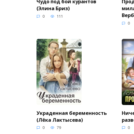
Чудо под бой курантов
Прод
(Элина Бриз)
мил
Верб
0
111
0
Украденная беременность
Ниче
(Лёка Лактысева)
разв
0
79
0