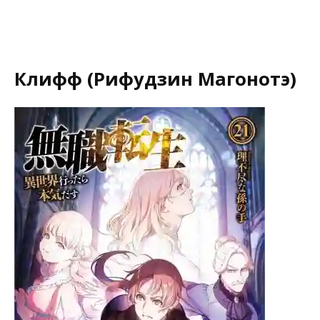
Клифф (Рифудзин Магонотэ)