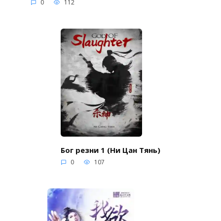
0
112
Бог резни 1 (Ни Цан Тянь)
0
107