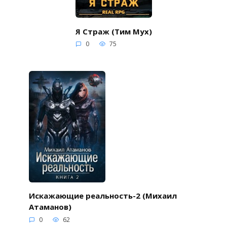
Я Страж (Тим Мух)
0
75
Искажающие реальность-2 (Михаил
Атаманов)
0
62