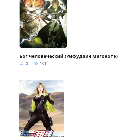
Бог человеческий (Рифудзин Магонотэ)
0
101