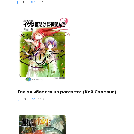
0
117
Ева улыбается на рассвете (Кей Садзане)
0
112