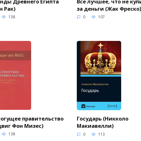
Все лучшее, что не ку
нды Древнего Египта
за деньги (Жак Фреско
н Рак)
0
107
138
огущее правительство
Государь (Никколо
виг Фон Мизес)
Макиавелли)
138
0
113