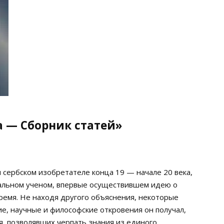
а — Сборник статей»
 сербском изобретателе конца 19 — начале 20 века,
кальном ученом, впервые осуществившем идею о
ремя. Не находя другого объяснения, некоторые
ие, научные и философские откровения он получал,
я, позволявших черпать знания из единого