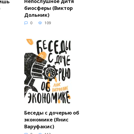
Непослушное дитя
пишь
биосферы (Виктор
)
Дольник)
0
109
Беседы с дочерью об
экономике (Янис
Варуфакис)