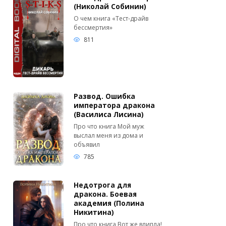
(Николай Собинин)
О чем книга «Тест-драйв
бессмертия»
811
Развод. Ошибка
императора дракона
(Василиса Лисина)
Про что книга Мой муж
выслал меня из дома и
объявил
785
Недотрога для
дракона. Боевая
академия (Полина
Никитина)
Про что книга Вот же влипла!