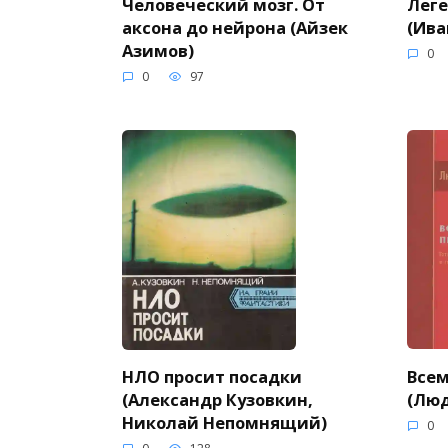
Человеческий мозг. От
Леге
аксона до нейрона (Айзек
(Ива
Азимов)
0
0
97
Всем
НЛО просит посадки
(Люд
(Александр Кузовкин,
Николай Непомнящий)
0