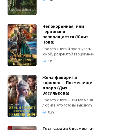
Непокорённая, или
герцогиня
возвращается (Юлия
Нова)
Про что книга Я проснулась
юной, родовитой герцогиней
1к.
Жена фаворита
королевы. Посмешище
двора (Дия
Василькова)
Про что книга — Вы так меня
любите, что готовы выкинуть
839
Тест-драйв бессмертия