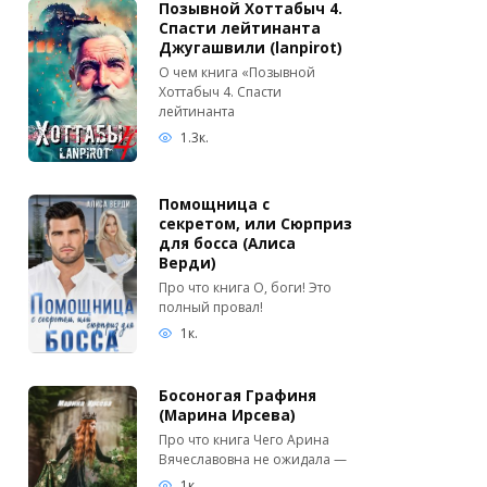
Позывной Хоттабыч 4.
Спасти лейтинанта
Джугашвили (lanpirot)
О чем книга «Позывной
Хоттабыч 4. Спасти
лейтинанта
1.3к.
Помощница с
секретом, или Сюрприз
для босса (Алиса
Верди)
Про что книга О, боги! Это
полный провал!
1к.
Босоногая Графиня
(Марина Ирсева)
Про что книга Чего Арина
Вячеславовна не ожидала —
1к.