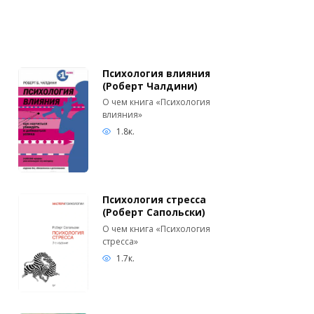
Психология влияния
(Роберт Чалдини)
О чем книга «Психология
влияния»
1.8к.
Психология стресса
(Роберт Сапольски)
О чем книга «Психология
стресса»
1.7к.