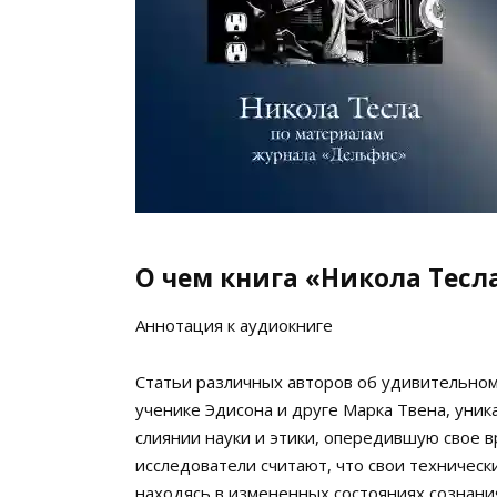
О чем книга «Никола Тесл
Аннотация к аудиокниге
Статьи различных авторов об удивительном
ученике Эдисона и друге Марка Твена, уни
слиянии науки и этики, опередившую свое в
исследователи считают, что свои техническ
находясь в измененных состояниях сознани