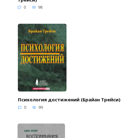
0
98
Психология достижений (Брайан Трейси)
0
99