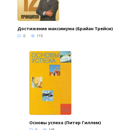
Достижение максимума (Брайан Трейси)
0
115
Основы успеха (Питер Гиллем)
0
105