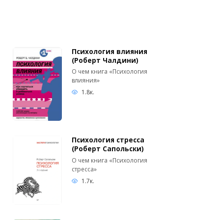
Психология влияния
(Роберт Чалдини)
О чем книга «Психология
влияния»
1.8к.
Психология стресса
(Роберт Сапольски)
О чем книга «Психология
стресса»
1.7к.