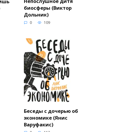
Непослушное дитя
пишь
биосферы (Виктор
)
Дольник)
0
109
Беседы с дочерью об
экономике (Янис
Варуфакис)