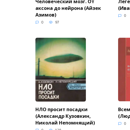
Человеческий мозг. От
Леге
аксона до нейрона (Айзек
(Ива
Азимов)
0
0
97
Всем
НЛО просит посадки
(Люд
(Александр Кузовкин,
Николай Непомнящий)
0