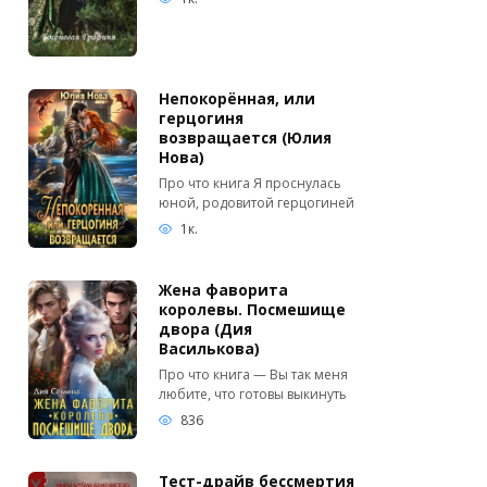
Непокорённая, или
герцогиня
возвращается (Юлия
Нова)
Про что книга Я проснулась
юной, родовитой герцогиней
1к.
Жена фаворита
королевы. Посмешище
двора (Дия
Василькова)
Про что книга — Вы так меня
любите, что готовы выкинуть
836
Тест-драйв бессмертия