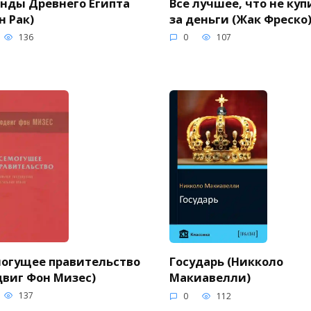
Все лучшее, что не ку
нды Древнего Египта
за деньги (Жак Фреско
н Рак)
0
107
136
огущее правительство
Государь (Никколо
виг Фон Мизес)
Макиавелли)
137
0
112