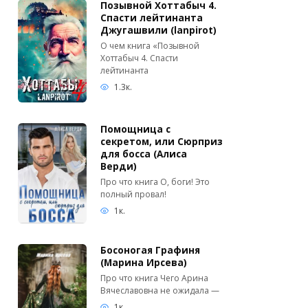
Позывной Хоттабыч 4.
Спасти лейтинанта
Джугашвили (lanpirot)
О чем книга «Позывной
Хоттабыч 4. Спасти
лейтинанта
1.3к.
Помощница с
секретом, или Сюрприз
для босса (Алиса
Верди)
Про что книга О, боги! Это
полный провал!
1к.
Босоногая Графиня
(Марина Ирсева)
Про что книга Чего Арина
Вячеславовна не ожидала —
1к.