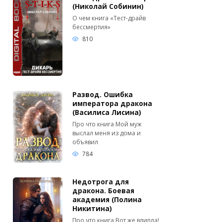
(Николай Собинин)
О чем книга «Тест-драйв
бессмертия»
810
Развод. Ошибка
императора дракона
(Василиса Лисина)
Про что книга Мой муж
выслал меня из дома и
объявил
784
Недотрога для
дракона. Боевая
академия (Полина
Никитина)
Про что книга Вот же влипла!