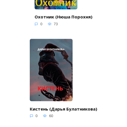
Охотник (Нюша Порохня)
0
73
Кистень (Дарья Булатникова)
0
60