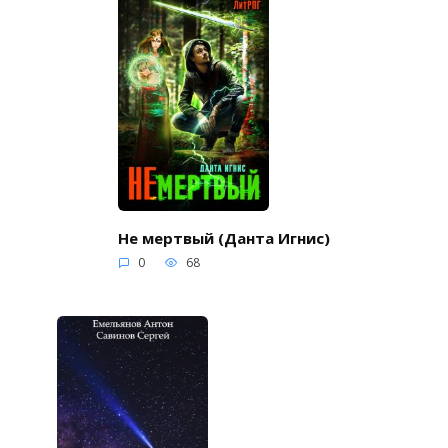
Не мертвый (Данта Игнис)
0
68