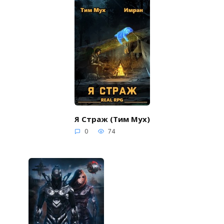
Я Страж (Тим Мух)
0
74