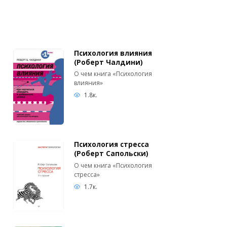
Психология влияния
(Роберт Чалдини)
О чем книга «Психология
влияния»
1.8к.
Психология стресса
(Роберт Сапольски)
О чем книга «Психология
стресса»
1.7к.