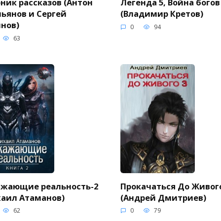
ник рассказов (Антон
Легенда 5, Война богов
ьянов и Сергей
(Владимир Кретов)
нов)
0
94
63
ажающие реальность-2
Прокачаться До Живого
аил Атаманов)
(Андрей Дмитриев)
62
0
79