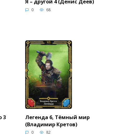
Я – другой 4 (Денис Деев)
0
68
 3
Легенда 6, Тёмный мир
(Владимир Кретов)
0
82