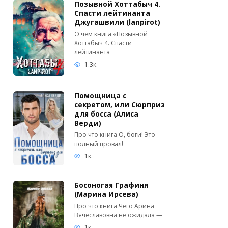
Позывной Хоттабыч 4.
Спасти лейтинанта
Джугашвили (lanpirot)
О чем книга «Позывной
Хоттабыч 4. Спасти
лейтинанта
1.3к.
Помощница с
секретом, или Сюрприз
для босса (Алиса
Верди)
Про что книга О, боги! Это
полный провал!
1к.
Босоногая Графиня
(Марина Ирсева)
Про что книга Чего Арина
Вячеславовна не ожидала —
1к.