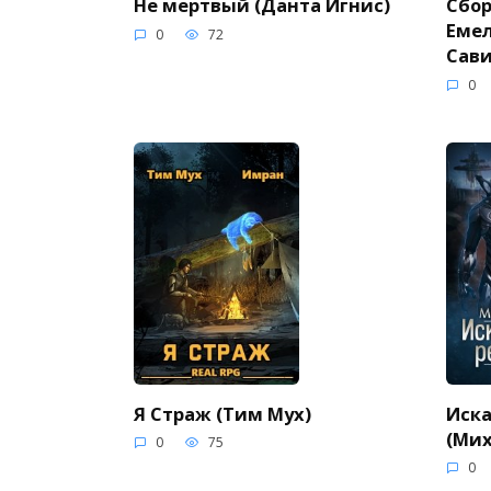
Не мертвый (Данта Игнис)
Сбор
Емел
0
72
Сави
0
Я Страж (Тим Мух)
Иск
(Мих
0
75
0