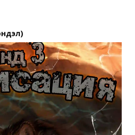
эндэл)