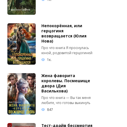
Непокорённая, или
герцогиня
возвращается (Юлия
Нова)
Про что книга Я проснулась
юной, родовитой герцогиней
1к.
Жена фаворита
королевы. Посмешище
двора (Дия
Василькова)
Про что книга — Вы так меня
любите, что готовы выкинуть
847
Тест-драйв бессмертия