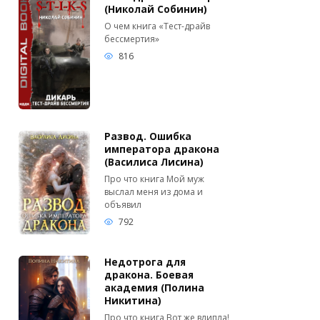
(Николай Собинин)
О чем книга «Тест-драйв
бессмертия»
816
Развод. Ошибка
императора дракона
(Василиса Лисина)
Про что книга Мой муж
выслал меня из дома и
объявил
792
Недотрога для
дракона. Боевая
академия (Полина
Никитина)
Про что книга Вот же влипла!