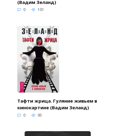
(Вадим Зеланд)
0
101
Тафти жрица. Гуляние живьем в
кинокартине (Вадим Зеланд)
0
95