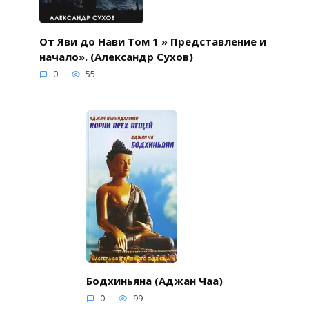
От Яви до Нави Том 1 » Представление и
начало». (Александр Сухов)
0
55
Бодхиньяна (Аджан Чаа)
0
99