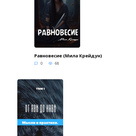
Равновесие (Мила Крейдун)
0
68