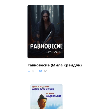
Равновесие (Мила Крейдун)
0
68