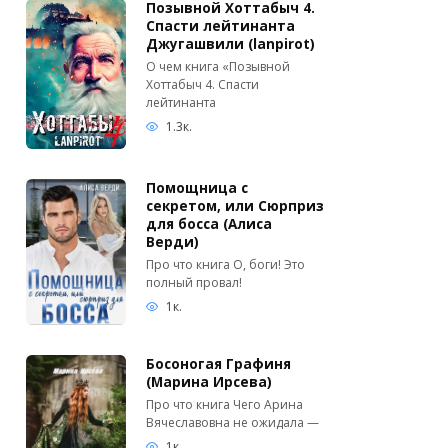
Позывной Хоттабыч 4.
Спасти лейтинанта
Джугашвили (lanpirot)
О чем книга «Позывной
Хоттабыч 4. Спасти
лейтинанта
1.3к.
Помощница с
секретом, или Сюрприз
для босса (Алиса
Верди)
Про что книга О, боги! Это
полный провал!
1к.
Босоногая Графиня
(Марина Ирсева)
Про что книга Чего Арина
Вячеславовна не ожидала —
1к.