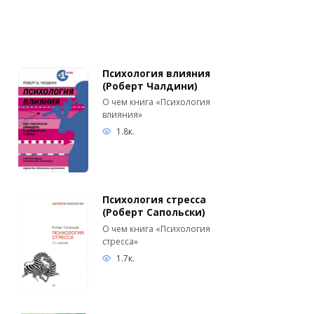
Психология влияния
(Роберт Чалдини)
О чем книга «Психология
влияния»
1.8к.
Психология стресса
(Роберт Сапольски)
О чем книга «Психология
стресса»
1.7к.