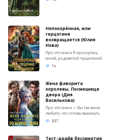
Непокорённая, или
герцогиня
возвращается (Юлия
Нова)
Про что книга Я проснулась
юной, родовитой герцогиней
1к.
Жена фаворита
королевы. Посмешище
двора (Дия
Василькова)
Про что книга — Вы так меня
любите, что готовы выкинуть
837
Тест-драйв бессмертия