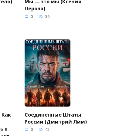
жело)
Мы — это мы (Ксения
Перова)
0
56
Соединенные Штаты
 Как
России (Дмитрий Лим)
ь в
0
42
арх.