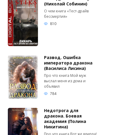
(Николай Собинин)
О чем книга «Тест-драйв
бессмертия»
810
Развод. Ошибка
императора дракона
(Василиса Лисина)
Про что книга Мой муж
выслал меня из дома и
объявил
784
Недотрога для
дракона. Боевая
академия (Полина
Никитина)
Про что книга Вот же влипла!