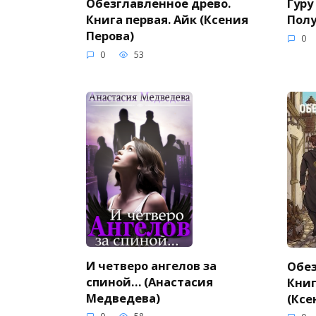
Обезглавленное древо.
Гуру
Книга первая. Айк (Ксения
Полу
Перова)
0
0
53
И четверо ангелов за
Обез
спиной… (Анастасия
Книг
Медведева)
(Ксе